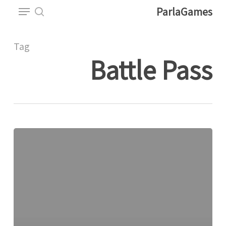
Menu
Ski
ParlaGames
t
search
Close
mai
Tag
Menu
conten
Battle Pass
איך
משיגים
אסימונים
בכלא
דלתא?