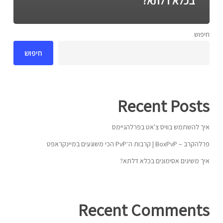
בכלא דלתא?
חיפוש
חיפוש
Recent Posts
איך להשתמש בוויס צ'אט בפרלהגיימס
פרלהקרב – BoxPvP | קרבות ה־PvP הכי משוגעים במיינקראפט
איך משיגים אסימונים בכלא דלתא?
Recent Comments