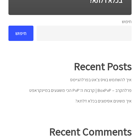
בכלא דלתא?
חיפוש
חיפוש
Recent Posts
איך להשתמש בוויס צ'אט בפרלהגיימס
פרלהקרב – BoxPvP | קרבות ה־PvP הכי משוגעים במיינקראפט
איך משיגים אסימונים בכלא דלתא?
Recent Comments