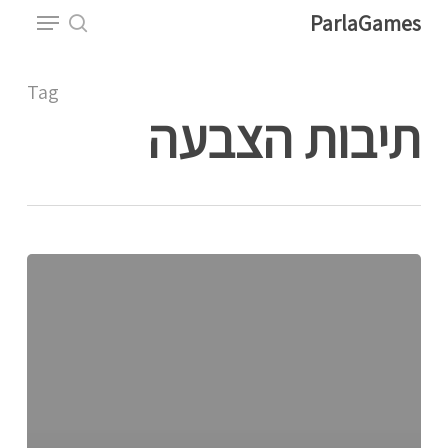
Menu
Ski
ParlaGames
t
search
Close
mai
Tag
Menu
conten
תיבות הצבעה
איך
משיגים
אסימונים
בכלא
דלתא?