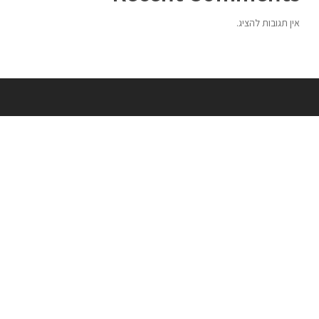
אין תגובות להציג.
התחבר
שותפים
אתר הפרלמנטום
אחסון שרתי מיינקראפט פרלהספייס
שיעורים פרטיים בגיימינג
סטינגר שיווק