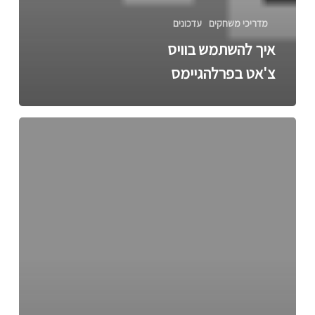
מדריכי משחקים
עדכונים
איך להשתמש בוויס
צ'אט בפרלהגיימס
איך
משיגים
אסימונים
בכלא
דלתא?