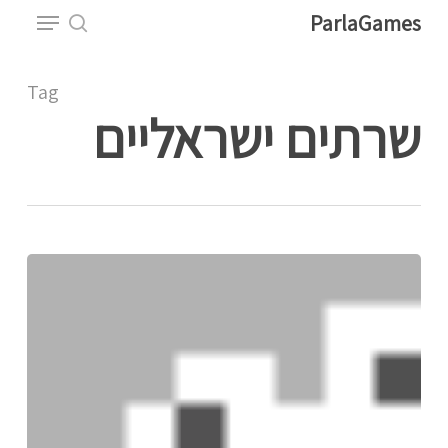
Menu
Ski
ParlaGames
t
search
Close
mai
Tag
Menu
conten
שרתים ישראליים
איך
להשתמש
בוויס
צ'אט
בפרלהגיימס