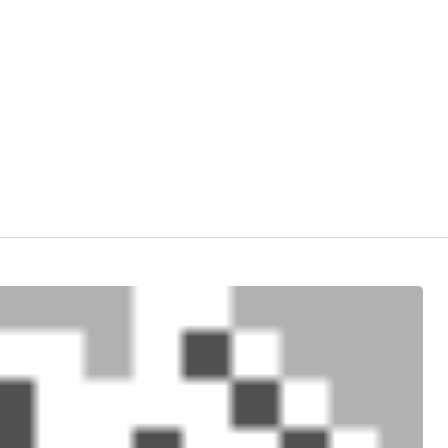
איך
להשתמש
בוויס
צ'אט
בפרלהגיימס