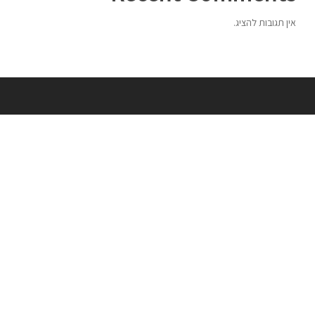
אין תגובות להציג.
התחבר
שותפים
אתר הפרלמנטום
אחסון שרתי מיינקראפט פרלהספייס
שיעורים פרטיים בגיימינג
סטינגר שיווק