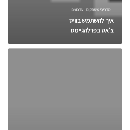
מדריכי משחקים
עדכונים
איך להשתמש בוויס
צ'אט בפרלהגיימס
איך
משיגים
אסימונים
בכלא
דלתא?