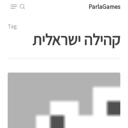
Menu
Ski
ParlaGames
t
search
Close
mai
Tag
Menu
conten
קהילה ישראלית
איך
להשתמש
בוויס
צ'אט
בפרלהגיימס