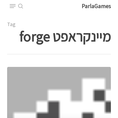
Menu
Ski
ParlaGames
t
search
Close
mai
Tag
Menu
conten
מיינקראפט forge
איך
להשתמש
בוויס
צ'אט
בפרלהגיימס