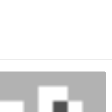
איך
להשתמש
בוויס
צ'אט
בפרלהגיימס