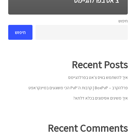
צ'אט בפרלהגיימס
חיפוש
חיפוש
Recent Posts
איך להשתמש בוויס צ'אט בפרלהגיימס
פרלהקרב – BoxPvP | קרבות ה־PvP הכי משוגעים במיינקראפט
איך משיגים אסימונים בכלא דלתא?
Recent Comments