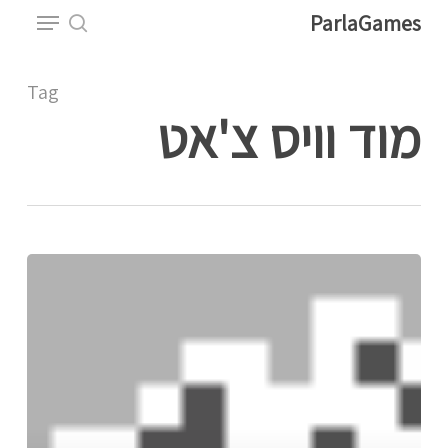
Menu
Ski
ParlaGames
t
search
Close
mai
Tag
Menu
conten
מוד וויס צ'אט
איך
להשתמש
בוויס
צ'אט
בפרלהגיימס