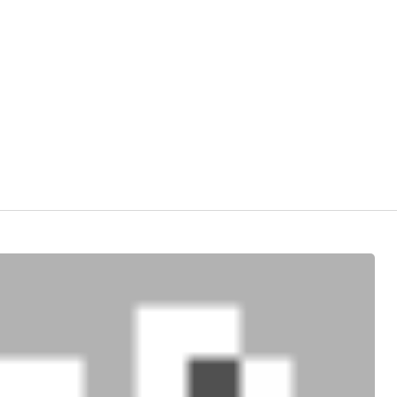
איך
להשתמש
בוויס
צ'אט
בפרלהגיימס