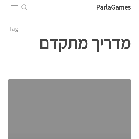
Menu
Ski
ParlaGames
t
search
Close
mai
Tag
Menu
conten
מדריך מתקדם
איך
משיגים
אסימונים
בכלא
דלתא?