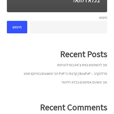
בכלא דלתא?
חיפוש
חיפוש
Recent Posts
איך להשתמש בוויס צ'אט בפרלהגיימס
פרלהקרב – BoxPvP | קרבות ה־PvP הכי משוגעים במיינקראפט
איך משיגים אסימונים בכלא דלתא?
Recent Comments