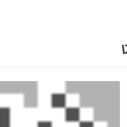
איך
להשתמש
בוויס
צ'אט
בפרלהגיימס