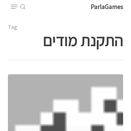
Menu
Ski
ParlaGames
t
search
Close
mai
Tag
Menu
conten
התקנת מודים
איך
להשתמש
בוויס
צ'אט
בפרלהגיימס